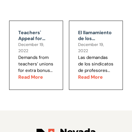
Teachers'
El llamamiento
Appeal for
de los
more Money
profesores
December 19,
December 19,
Requires
para obtener
2022
2022
Scrutiny
más dinero
Demands from
Las demandas
requiere
teachers’ unions
de los sindicatos
escrutinio
for extra bonus
de profesores
“contract
Read More
de “aumentos
Read More
raises” are
contractuales”
coming with
adicionales se
increasing
producen cada
frequency. The
vez con mayor
Los Angeles
frecuencia. El
Unified union’s
reciente
recent
anuncio del
announcement
sindicato