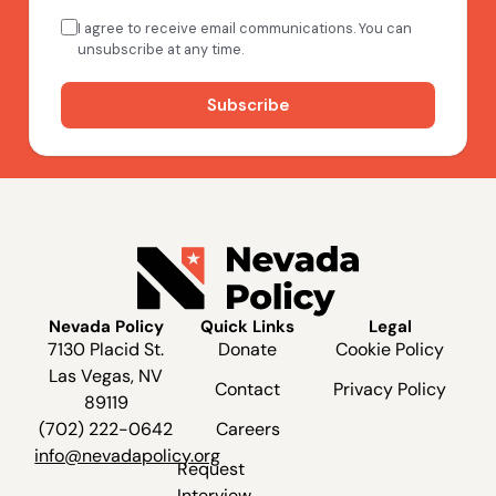
Nevada Policy
Quick Links
Legal
7130 Placid St.
Donate
Cookie Policy
Las Vegas, NV
Contact
Privacy Policy
89119
(702) 222-0642
Careers
info@nevadapolicy.org
Request
Interview