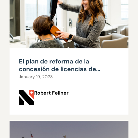
El plan de reforma de la
concesión de licencias de
Lombardo ayudará a los
January 19, 2023
nevadenses a volver al trabajo
Robert Fellner