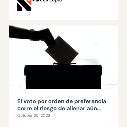
El voto por orden de preferencia
corre el riesgo de alienar aún
más a los votantes
October 25, 2022