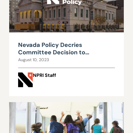
Nevada Policy Decries
Committee Decision to
Disregard Needs of NV Students
August 10, 2023
NPRI Staff