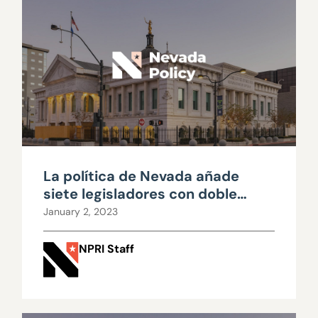
La política de Nevada añade
siete legisladores con doble
cargo a la demanda
January 2, 2023
NPRI Staff