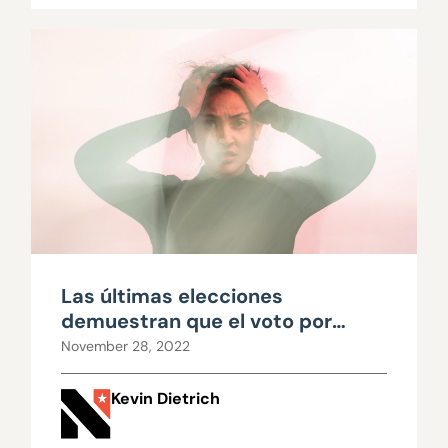
Las últimas elecciones
demuestran que el voto por
orden de preferencia es una
November 28, 2022
receta que genera confusión
Kevin Dietrich