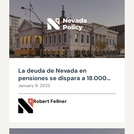
La deuda de Nevada en
pensiones se dispara a 18.000
millones de dólares, los
January 9, 2023
profesores pagan los mayores
costos de jubilación del país
Robert Fellner