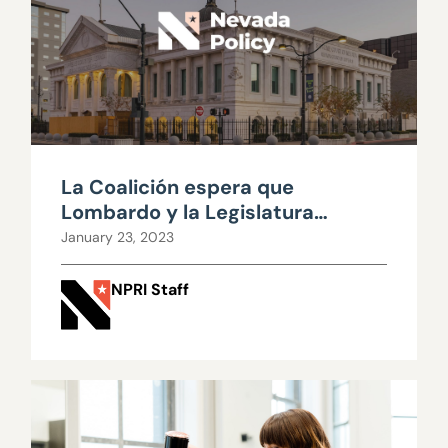
La Coalición espera que
Lombardo y la Legislatura
refuercen las oportunidades
January 23, 2023
educativas
NPRI Staff